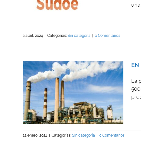
una[.
2 abril, 2024
|
Categorías:
Sin categoría
|
0 Comentarios
EN 
La 
500
AS DEL
pres
ÓN
22 enero, 2024
|
Categorías:
Sin categoría
|
0 Comentarios