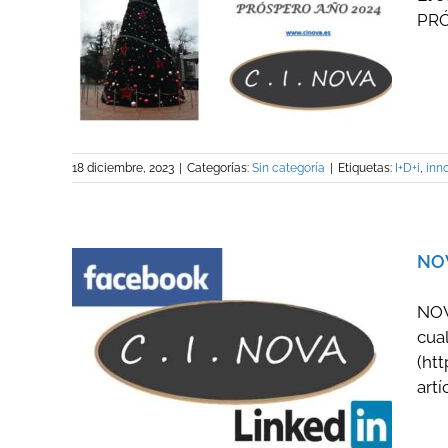
PRÓ
TAS
18 diciembre, 2023
|
Categorías:
Sin categoría
|
Etiquetas:
I+D+i
,
inn
NOV
NOV
cua
(ht
artí