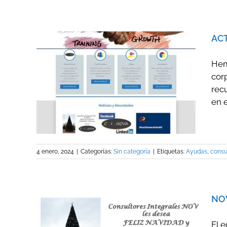
AC
Hem
cor
EB DE
recu
en el
4 enero, 2024
|
Categorías:
Sin categoría
|
Etiquetas:
Ayudas
,
consu
NOV
El 