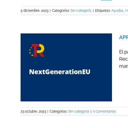
5 diciembre, 2023
|
Categorías:
Sin categoría
|
Etiquetas:
Ayudas
,
I+
APR
El 
Rec
mane
N DE
ÓN Y
23 octubre, 2023
|
Categorías:
Sin categoría
|
0 Comentarios