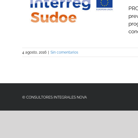
PRO
E
prev
pro
cond
4 agosto, 2016
|
Sin comentarios
© CONSULTORES INTEGRALES NOVA