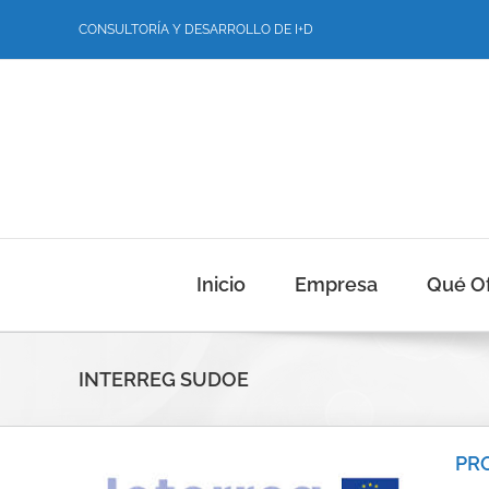
Saltar
CONSULTORÍA Y DESARROLLO DE I+D
al
contenido
Inicio
Empresa
Qué O
INTERREG SUDOE
PR