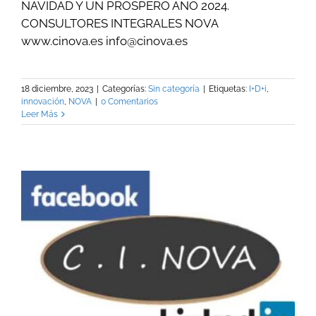
NAVIDAD Y UN PRÓSPERO AÑO 2024.
CONSULTORES INTEGRALES NOVA
www.cinova.es info@cinova.es
18 diciembre, 2023
|
Categorías:
Sin categoría
|
Etiquetas:
I+D+i
,
innovación
,
NOVA
|
0 Comentarios
Leer Más