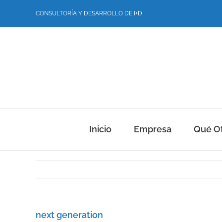
Saltar
CONSULTORÍA Y DESARROLLO DE I+D
al
contenido
Inicio
Empresa
Qué O
next generation